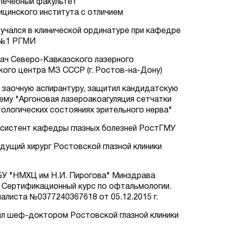
 лечебный факультет
цинского института с отличием
бучался в клинической ординатуре при кафедре
й №1 РГМИ
врач Северо-Кавказского лазерного
ого центра МЗ СССР (г. Ростов-на-Дону)
л заочную аспирантуру, защитил кандидатскую
ему "Аргоновая лазероакоагуляция сетчатки
тологических состояниях зрительного нерва"
ассистент кафедры глазных болезней РостГМУ
едущий хирург Ростовской глазной клиники
БУ "НМХЦ им Н.И. Пирогова" Минздрава
а. Сертификационный курс по офтальмологии.
алиста №0377240367618 от 05.12.2015 г.
был шеф-доктором Ростовской глазной клиники