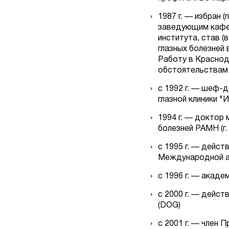
1987 г. — избран 
заведующим кафед
института, став 
глазных болезней 
Работу в Краснод
обстоятельствам.
с 1992 г. — шеф-
глазной клиники 
1994 г. — доктор 
болезней РАМН (г.
с 1995 г. — дейст
Международной ак
с 1996 г. — акад
с 2000 г. — дейс
(DOG)
с 2001 г. — член