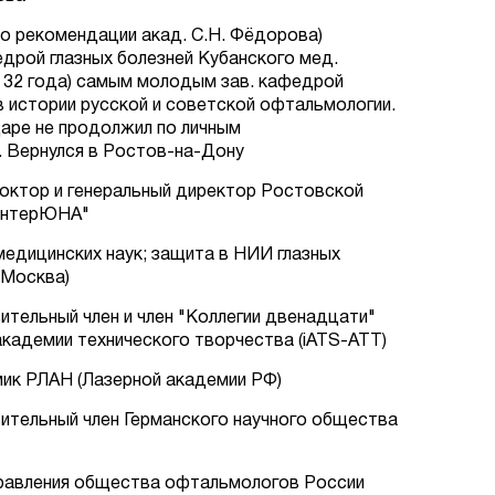
(по рекомендации акад. С.Н. Фёдорова)
рой глазных болезней Кубанского мед.
(в 32 года) самым молодым зав. кафедрой
в истории русской и советской офтальмологии.
аре не продолжил по личным
 Вернулся в Ростов-на-Дону
доктор и генеральный директор Ростовской
"ИнтерЮНА"
медицинских наук; защита в НИИ глазных
 Москва)
вительный член и член "Коллегии двенадцати"
адемии технического творчества (iATS-ATT)
емик РЛАН (Лазерной академии РФ)
твительный член Германского научного общества
 Правления общества офтальмологов России