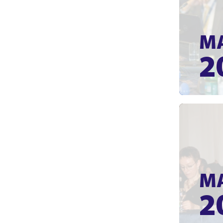
М
2
М
2