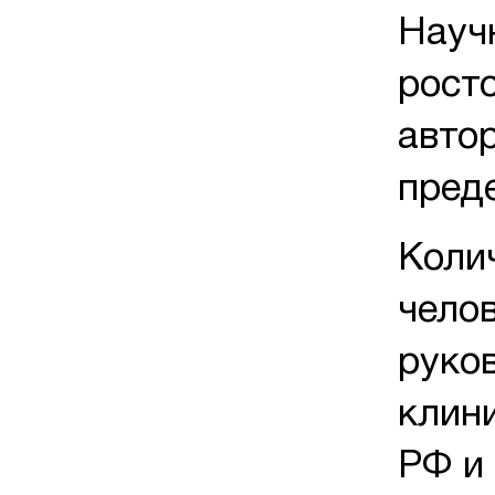
Науч
рост
авто
пред
Коли
челов
руко
клини
РФ и