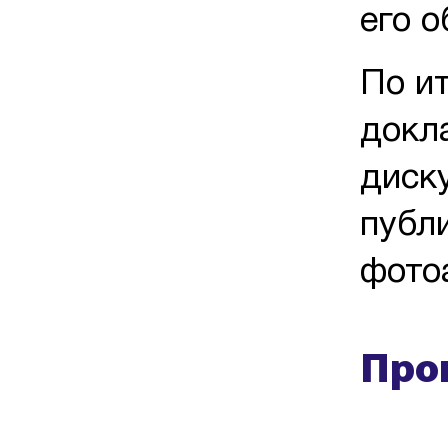
его 
По и
докл
диску
публ
фотоа
Про