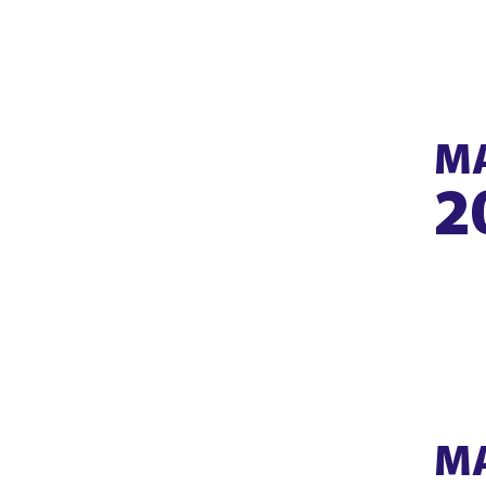
М
2
М