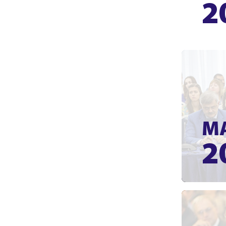
2
М
2