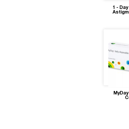
1 - Day
Astigm
MyDay 
C