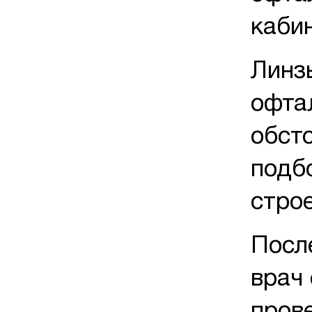
каби
Линз
офта
обст
подб
строе
Посл
врач 