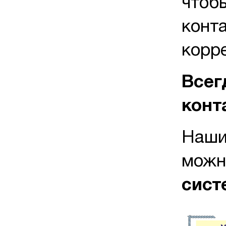
чтоб
конт
корр
Всег
конт
Наши
можн
сист