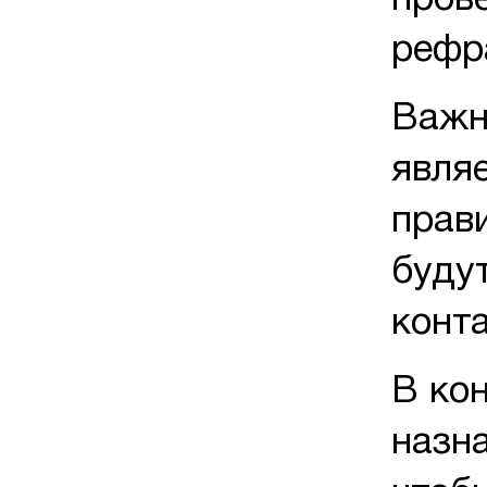
пров
рефр
Важн
явля
прав
буду
конт
В ко
назн