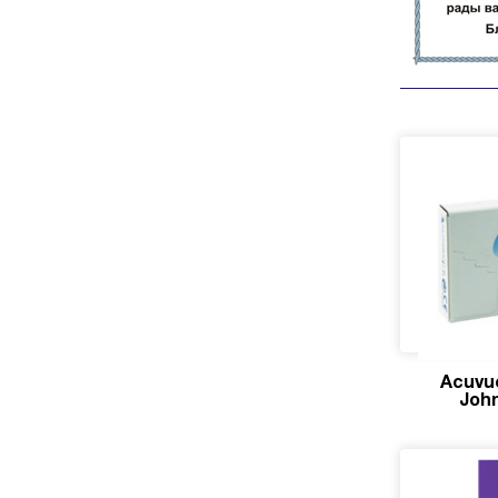
Acuvue
Joh