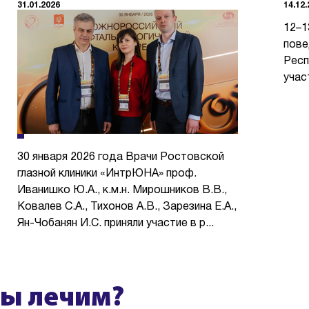
31.01.2026
14.12
12–1
пове
Респ
учас
30 января 2026 года Врачи Ростовской
глазной клиники «ИнтрЮНА» проф.
Иванишко Ю.А., к.м.н. Мирошников В.В.,
Ковалев С.А., Тихонов А.В., Зарезина Е.А.,
Ян-Чобанян И.С. приняли участие в р...
мы лечим?