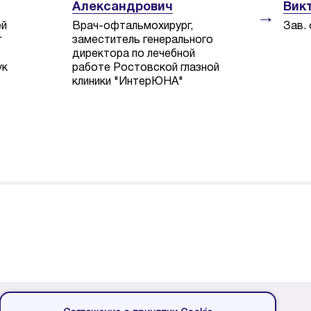
Александрович
Вик
→
ей
Врач-офтальмохирург,
Зав.
г
заместитель генерального
директора по лечебной
ук
работе Ростовской глазной
клиники "ИнтерЮНА"
Запись на консультацию по телефону