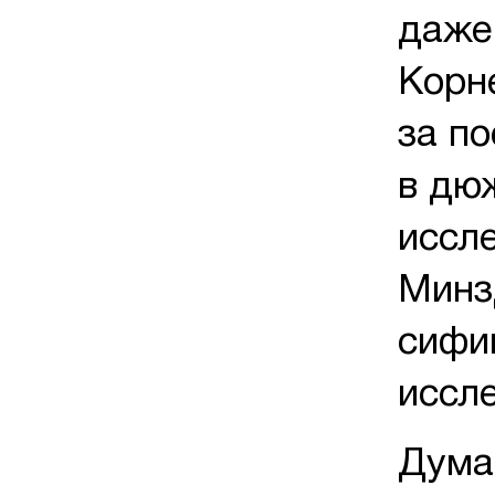
даже
Корн
за п
в дю
иссле
Минз
сифи
иссл
Дума