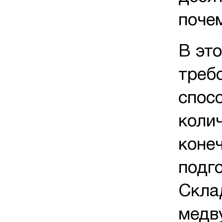
почем
В это
треб
спос
коли
коне
подго
Скла
медв