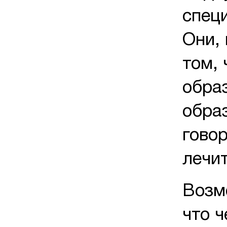
спец
Они,
том, 
обра
обра
говор
лечит
Возм
что 