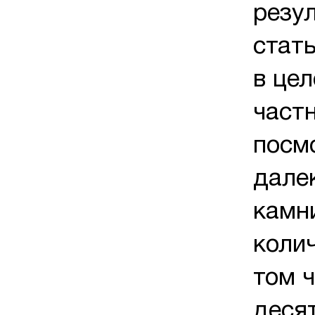
резу
стат
в це
частн
посмо
далек
камн
коли
том 
десят