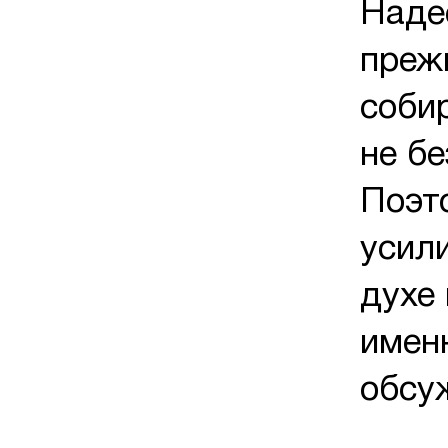
Наде
преж
соби
не бе
Поэт
усил
духе
имен
обсу