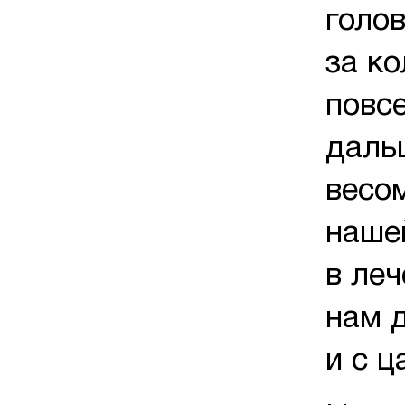
голов
за к
повсе
даль
весом
наше
в ле
нам 
и с ц