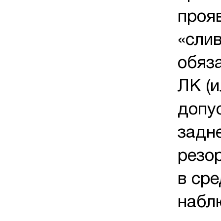
проя
«слив
обяз
ЛК (
допу
задн
резо
в ср
наблю