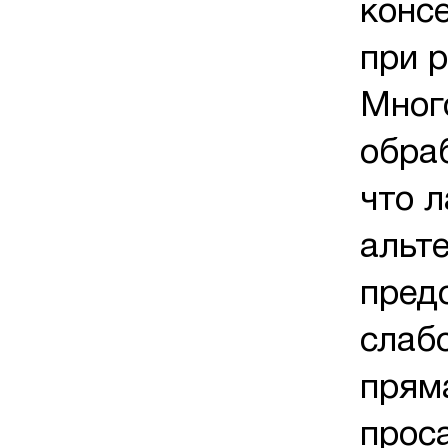
конс
при 
Мног
обра
что 
альт
пред
слаб
пряма
прос