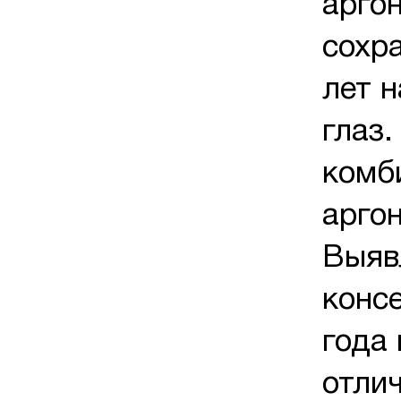
арго
сохра
лет 
глаз
комб
аргон
Выяв
консе
года
отлич