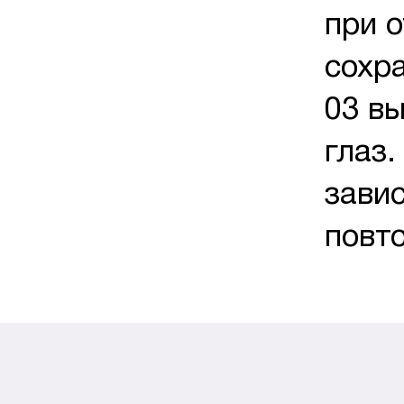
при 
сохра
03 в
глаз
зави
повт