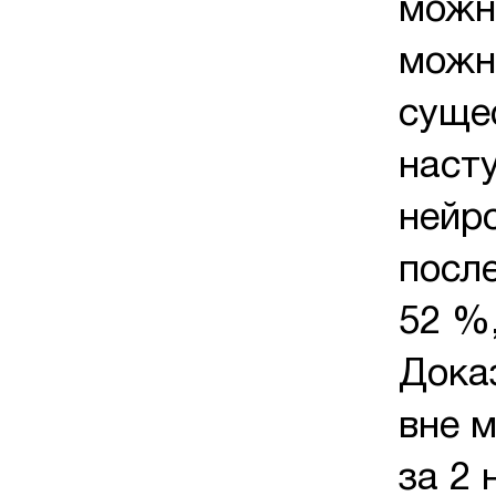
можн
можн
сущес
наст
нейро
посл
52 %,
Дока
вне 
за 2 