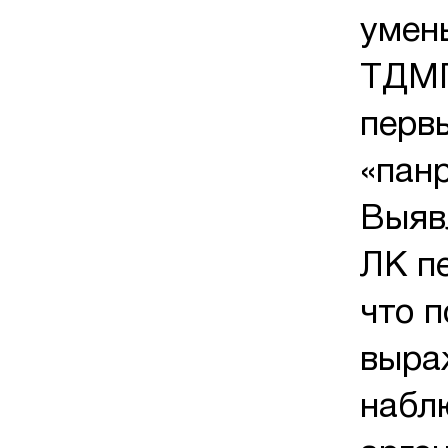
умен
ТДМП
перв
«пан
Выяв
ЛК п
что 
выра
набл