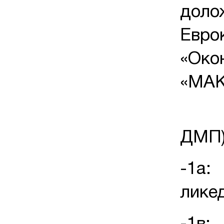
доло
Еврок
«Око
«МАК
Д
ДМП)
-1а:
лике