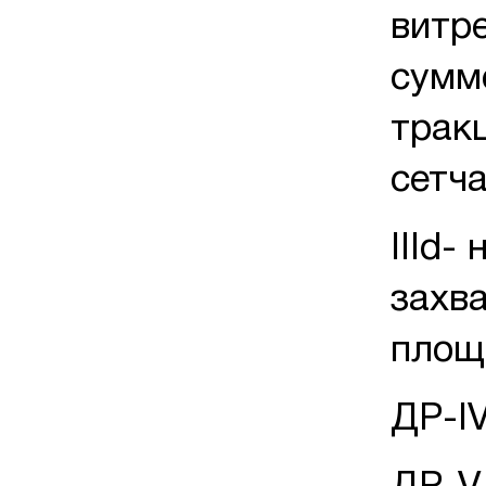
витр
сумм
трак
сетча
IIId-
захв
площ
ДР-IV