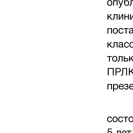
опуб
клин
пост
клас
тольк
ПРЛК
през
Выяс
сост