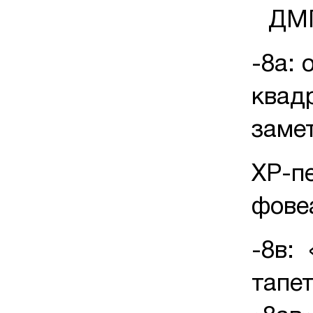
ДМП
-8а: 
квад
заме
ХР-п
фове
-8в: 
тапе