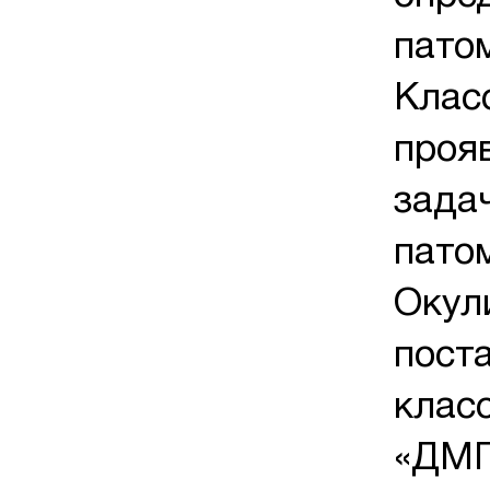
пато
Клас
проя
зада
пато
Окул
поста
клас
«ДМП-