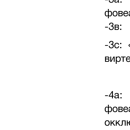
-3а:
-3в: 
-3с:
вирт
-4а:
ф
оккл