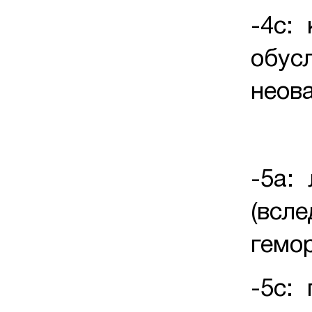
-4с: 
обусл
неов
-5а:
(всл
гемо
-5с: 