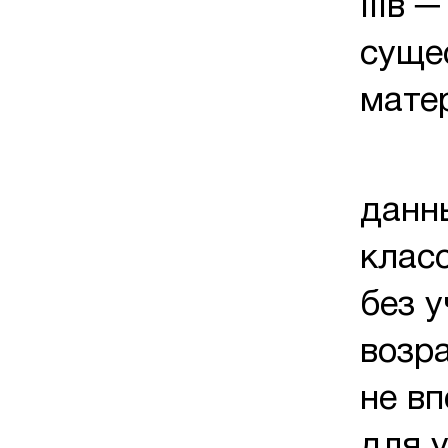
IIIв 
суще
мате
Безу
данн
клас
без у
возра
не в
для у