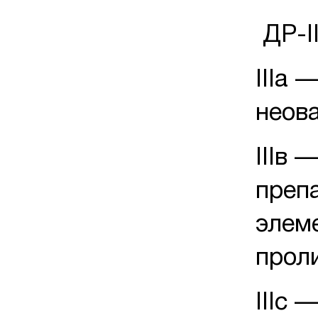
ДР-I
IIIа 
неов
IIIв 
преп
элем
прол
IIIс 