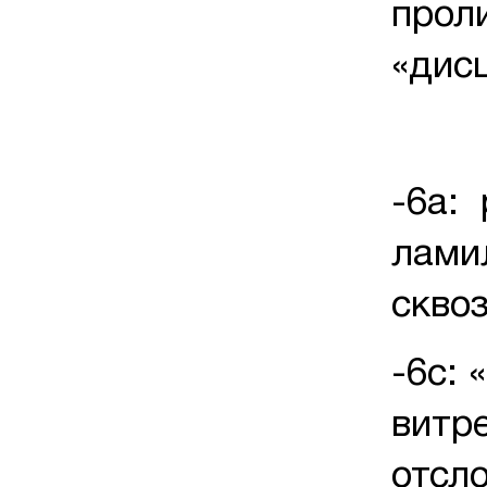
прол
«д
-6а: 
лами
скво
-6с: 
витр
отсл