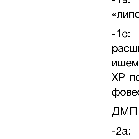
-1в:
«липо
-1с:
расш
ишем
ХР-п
фовео
ДМП 
-2а: