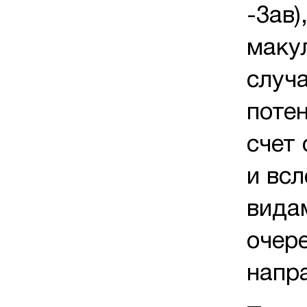
-3ав)
маку
случ
поте
счет
и вс
вида
очер
напр