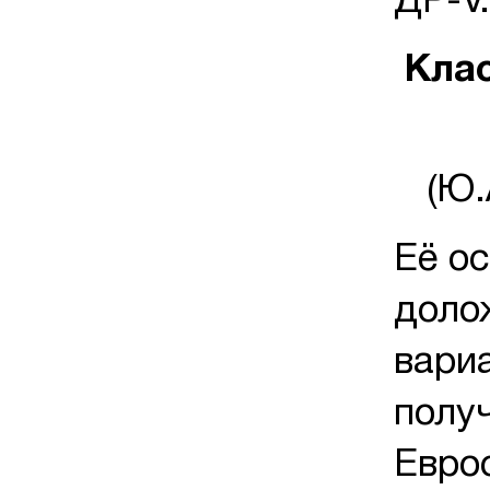
ДР-V.
Кла
(Ю.
Её ос
доло
вариа
полу
Еврос