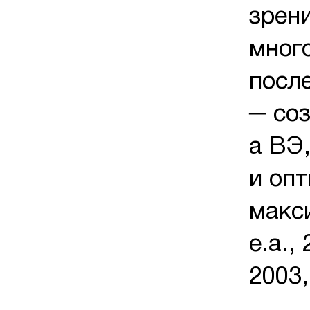
зрени
мног
после
─ соз
а ВЭ,
и оп
макс
e.a.,
2003,