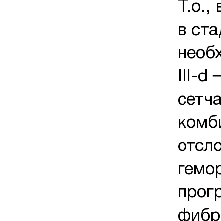
Т.о.,
в ста
необ
III-d
сетч
комб
отсл
гемо
прог
фибр