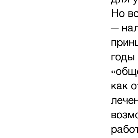
Но в
─ нал
принц
годы
«общ
как о
лече
возм
работ