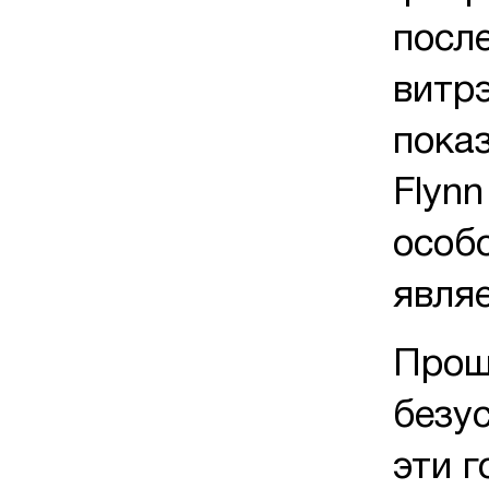
посл
витр
показ
Flynn
особ
являе
Прошл
безу
эти 