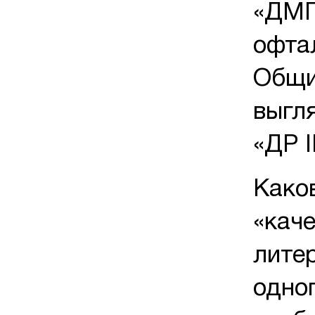
«ДМП-
офта
Общи
выгля
«ДР I
Како
«кач
лите
одно