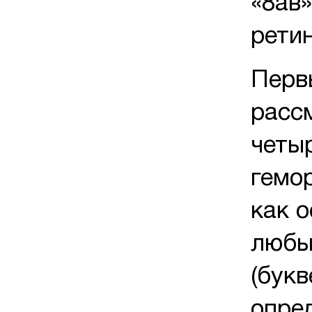
«8ав
рети
Перв
расс
четыр
гемо
как 
любы
(букв
опре