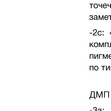
точе
заме
-2с: 
комп
пигме
по т
ДМП 