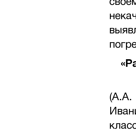
свое
нека
выявл
погре
«Р
(А.А.
Иван
класс