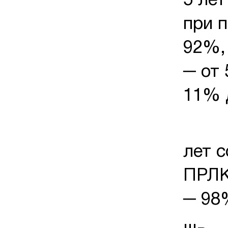
5 ле
при п
92%, 
─ от 
11% 
Анал
лет 
ПРЛК
─ 98%