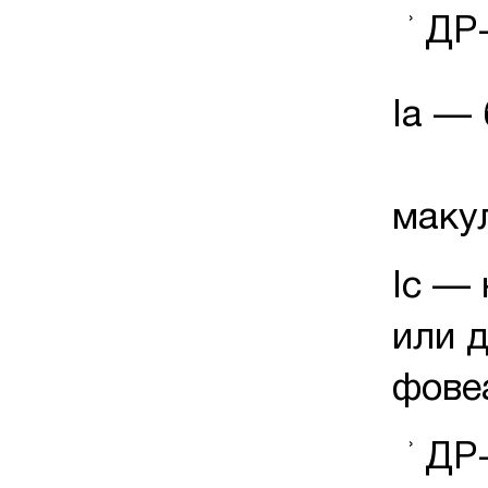
ДР-
Iа — 
Iв
маку
Iс —
или 
фовеа
ДР-