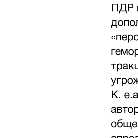
ПДР 
допо
«пер
гемо
трак
угро
K. e.
авто
общеп