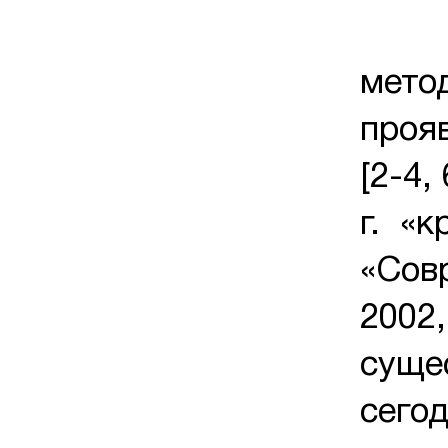
Бол
мето
проя
[2-4,
г. «к
«Совр
2002,
суще
сего