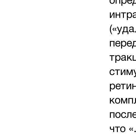
опре
интр
(«уда
пере
трак
стим
рети
комп
посл
что «