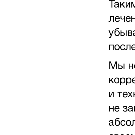
Таки
лече
убыв
посл
Мы н
корр
и те
не за
абсо