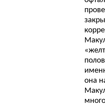
офтал
прове
закры
корре
Макул
«желт
полов
именн
она н
Макул
много