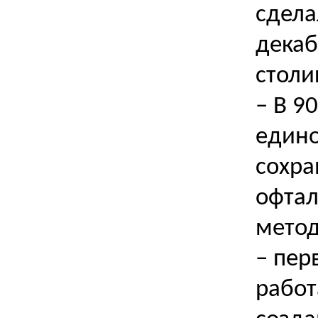
сдела
декаб
столи
– В 9
едино
сохра
офтал
метод
– пер
работ