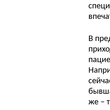
специ
впеча
В пре
прихо
пацие
Напри
сейча
бывша
же – 