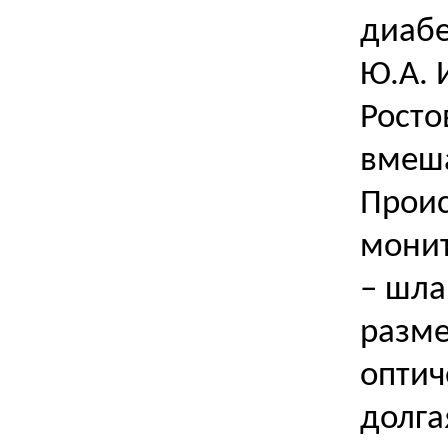
диабе
Ю.А. 
Росто
вмеша
Проис
монит
– шла
разме
оптич
долга