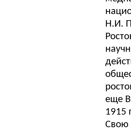
нацио
Н.И. 
Росто
научн
дейст
общес
росто
еще В
1915 
Свою 