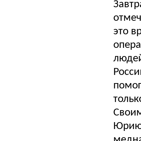
Завтр
отмеч
это в
опера
людей
Росси
помог
тольк
Свои
Юрию 
медна