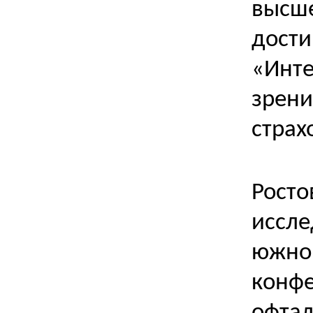
высше
дости
«Инте
зрени
страх
Росто
иссле
южной
конфе