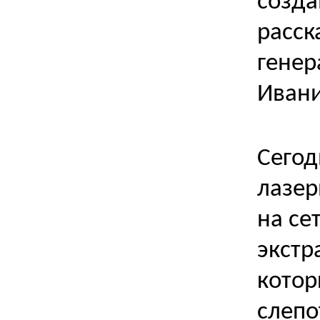
созда
расск
генер
Иван
Сегод
лазер
на се
экстр
котор
слепо